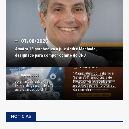
07/08/2026
Amatra 13 parabeniza o juiz André Machado,
designado para compor comitê do CNJ
29/07/2026
“Magistratura do Trabalho e
04/08/2026
Sistemas Internacionais de
Governança institucional:
Proteção”: estão abertas as
TRT-PB atinge mais de 97%
inscrições para o novo curso
em avaliações do CNJ
da Enamatra
NOTÍCIAS