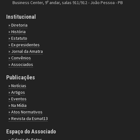
Business Center, 9º andar, salas 911/912 - João Pessoa - PB
Institucional
» Diretoria
» História
» Estatuto
» Ex-presidentes
» Jornal da Amatra
» Convênios
» Associados
Publicações
» Notícias
» Artigos
» Eventos
» Na Mídia
» Atos Normativos
» Revista da Esmat13
Espaço do Associado
» Galeria de Fotos