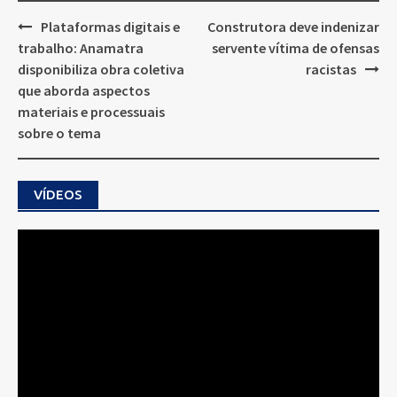
Post
Plataformas digitais e
Construtora deve indenizar
navigation
trabalho: Anamatra
servente vítima de ofensas
disponibiliza obra coletiva
racistas
que aborda aspectos
materiais e processuais
sobre o tema
VÍDEOS