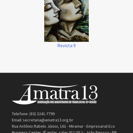
Revista 9
Telefone: (83) 3241-7799
Email:
secretaria@amatra13.org.br
Rua Antônio Rabelo Júnior, 161 - Miramar - Empresarial Eco
Business Center, 9º andar, salas 911/912 - João Pessoa - PB