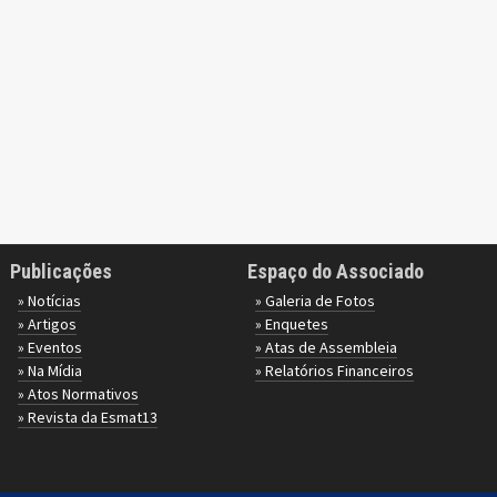
Publicações
Espaço do Associado
» Notícias
» Galeria de Fotos
» Artigos
» Enquetes
» Eventos
» Atas de Assembleia
» Na Mídia
» Relatórios Financeiros
» Atos Normativos
» Revista da Esmat13