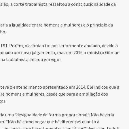
ião, a corte trabalhista ressaltou a constitucionalidade da
laria a igualdade entre homens e mulheres e o princípio da
ho.
o
TST
. Porém, o acórdão foi posteriormente anulado, devido à
rminado um novo julgamento, mas em 2016 o ministro Gilmar
rma trabalhista entrou em vigor.
anteve o entendimento apresentado em 2014. Ele indicou que a
re homens e mulheres, desde que para a ampliação dos
ças.
ia uma “desigualdade de forma proporcional”. Não haveria
em. “Não há como negar que há diferenças quanto à
– inclusive com levantamentos científicos”, destacou Toffoli.