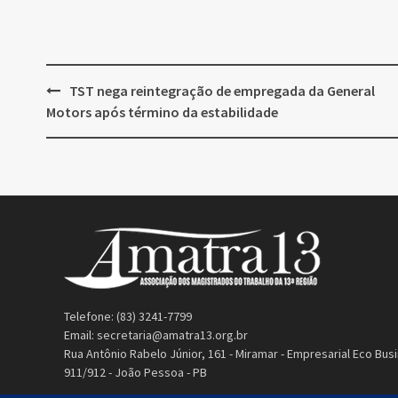
Post
TST nega reintegração de empregada da General
navigation
Motors após término da estabilidade
Telefone: (83) 3241-7799
Email:
secretaria@amatra13.org.br
Rua Antônio Rabelo Júnior, 161 - Miramar - Empresarial Eco Busi
911/912 - João Pessoa - PB