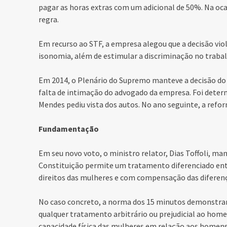
pagar as horas extras com um adicional de 50%. Na ocas
regra.
Em recurso ao
STF
, a empresa alegou que a decisão vio
isonomia, além de estimular a discriminação no trabal
Em 2014, o Plenário do Supremo manteve a decisão d
falta de intimação do advogado da empresa. Foi dete
Mendes pediu vista dos autos. No ano seguinte, a refo
Fundamentação
Em seu novo voto, o ministro relator, Dias Toffoli, m
Constituição permite um tratamento diferenciado ent
direitos das mulheres e com compensação das diferen
No caso concreto, a norma dos 15 minutos demonstrar
qualquer tratamento arbitrário ou prejudicial ao hom
capacidade física das mulheres em relação aos homens 