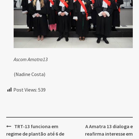
Ascom Amatra13
(Nadine Costa)
Post Views:
539
Post
TRT-13 funciona em
A Amatra 13 dialoga e
navigation
regime de plantão até 6 de
reafirma interesse em