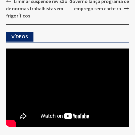
Post
Liminar suspende revisão
Governo lança programa de
navigation
de normas trabalhistas em
emprego sem carteira
frigoríficos
VÍDEOS