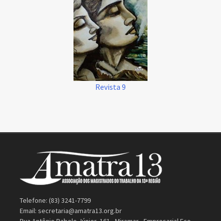
Revista 9
Telefone: (83) 3241-7799
Email:
secretaria@amatra13.org.br