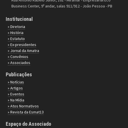
Rua Antônio Rabelo Júnior, 161 - Miramar - Empresarial Eco
Business Center, 9º andar, salas 911/912 - João Pessoa - PB
Institucional
» Diretoria
» História
» Estatuto
» Ex-presidentes
» Jornal da Amatra
» Convênios
» Associados
Publicações
» Notícias
» Artigos
» Eventos
» Na Mídia
» Atos Normativos
» Revista da Esmat13
Espaço do Associado