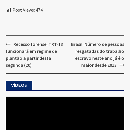
Post Views:
474
Post
Recesso forense: TRT-13
Brasil: Número de pessoas
navigation
funcionará em regime de
resgatadas do trabalho
plantão a partir desta
escravo neste ano já é o
segunda (20)
maior desde 2013
VÍDEOS