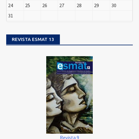
24
25
26
27
28
29
30
31
REVISTA ESMAT 13
Revista 9