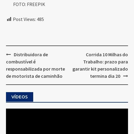
FOTO: FREEPIK
Post Views:
485
Post
Distribuidora de
Corrida 10 Milhas do
navigation
combustível é
Trabalho: prazo para
responsabilizada por morte
garantir kit personalizado
de motorista de caminhão
termina dia 20
VÍDEOS