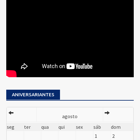
ANIVERSARIANTES
agosto
seg
ter
qua
qui
sex
sáb
dom
1
2