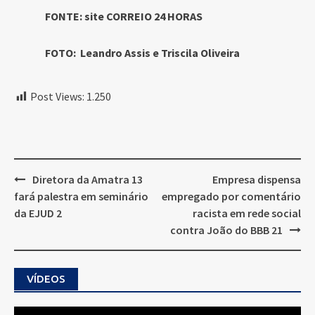
FONTE: site CORREIO 24 HORAS
FOTO: Leandro Assis e Triscila Oliveira
Post Views:
1.250
Post
Diretora da Amatra 13
Empresa dispensa
navigation
fará palestra em seminário
empregado por comentário
da EJUD 2
racista em rede social
contra João do BBB 21
VÍDEOS