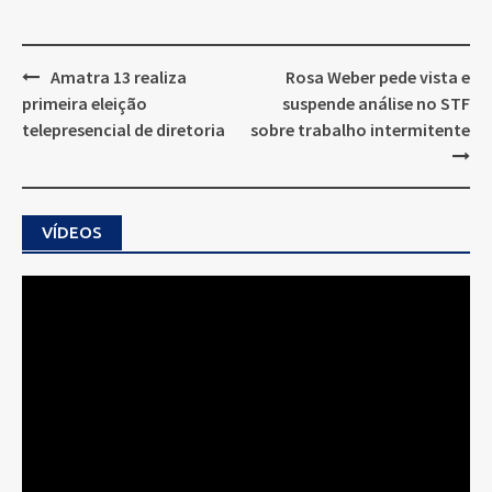
Post
Amatra 13 realiza
Rosa Weber pede vista e
navigation
primeira eleição
suspende análise no STF
telepresencial de diretoria
sobre trabalho intermitente
VÍDEOS