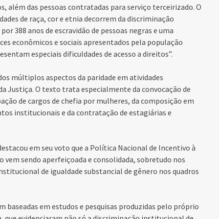
cos, além das pessoas contratadas para serviço terceirizado. O
ldades de raça, cor e etnia decorrem da discriminação
a por 388 anos de escravidão de pessoas negras e uma
ndices econômicos e sociais apresentados pela população
esentam especiais dificuldades de acesso a direitos”.
dos múltiplos aspectos da paridade em atividades
s da Justiça. O texto trata especialmente da convocação de
upação de cargos de chefia por mulheres, da composição em
os institucionais e da contratação de estagiárias e
destacou em seu voto que a Política Nacional de Incentivo à
io vem sendo aperfeiçoada e consolidada, sobretudo nos
titucional de igualdade substancial de gênero nos quadros
am baseadas em estudos e pesquisas produzidas pelo próprio
a, que evidenciaram não só a discriminação institucional de