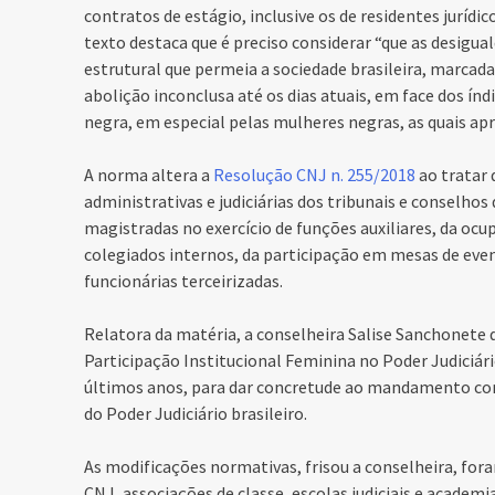
contratos de estágio, inclusive os de residentes jurídi
texto destaca que é preciso considerar “que as desigua
estrutural que permeia a sociedade brasileira, marcad
abolição inconclusa até os dias atuais, em face dos í
negra, em especial pelas mulheres negras, as quais apr
A norma altera a
Resolução CNJ n. 255/2018
ao tratar 
administrativas e judiciárias dos tribunais e conselho
magistradas no exercício de funções auxiliares, da oc
colegiados internos, da participação em mesas de event
funcionárias terceirizadas.
Relatora da matéria, a conselheira Salise Sanchonete 
Participação Institucional Feminina no Poder Judiciár
últimos anos, para dar concretude ao mandamento cons
do Poder Judiciário brasileiro.
As modificações normativas, frisou a conselheira, for
CNJ, associações de classe, escolas judiciais e academi