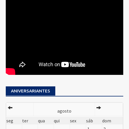
ANIVERSARIANTES
agosto
seg
ter
qua
qui
sex
sáb
dom
1
2