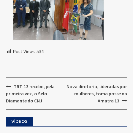
Post Views:
534
Post
TRT-13 recebe, pela
Nova diretoria, lideradas por
navigation
primeira vez, o Selo
mulheres, toma posse na
Diamante do CNJ
Amatra 13
VÍDEOS