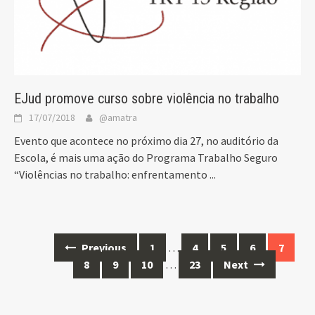
EJud promove curso sobre violência no trabalho
17/07/2018
@amatra
Evento que acontece no próximo dia 27, no auditório da
Escola, é mais uma ação do Programa Trabalho Seguro
“Violências no trabalho: enfrentamento
...
Posts
Previous
1
…
4
5
6
7
navigation
8
9
10
…
23
Next