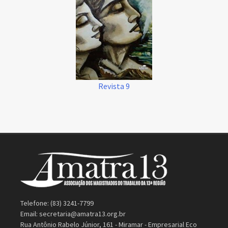
Revista 9
Telefone: (83) 3241-7799
Email:
secretaria@amatra13.org.br
Rua Antônio Rabelo Júnior, 161 - Miramar - Empresarial Eco