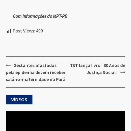
Com informações do MPT-PB
Post Views:
490
Post
Gestantes afastadas
TST lança livro “80 Anos de
navigation
pela epidemia devem receber
Justiça Social”
salário-maternidade no Pará
VÍDEOS