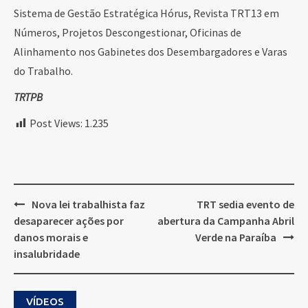
Sistema de Gestão Estratégica Hórus, Revista TRT13 em
Números, Projetos Descongestionar, Oficinas de
Alinhamento nos Gabinetes dos Desembargadores e Varas
do Trabalho.
TRTPB
Post Views:
1.235
Post
Nova lei trabalhista faz
TRT sedia evento de
navigation
desaparecer ações por
abertura da Campanha Abril
danos morais e
Verde na Paraíba
insalubridade
VÍDEOS