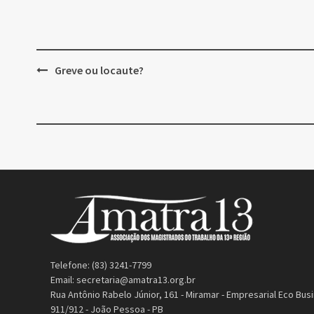
Post
Greve ou locaute?
navigation
Telefone: (83) 3241-7799
Email:
secretaria@amatra13.org.br
Rua Antônio Rabelo Júnior, 161 - Miramar - Empresarial Eco Busi
911/912 - João Pessoa - PB