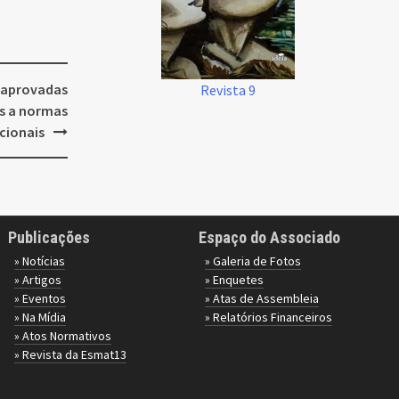
s aprovadas
Revista 9
s a normas
cionais
Publicações
Espaço do Associado
» Notícias
» Galeria de Fotos
» Artigos
» Enquetes
» Eventos
» Atas de Assembleia
» Na Mídia
» Relatórios Financeiros
» Atos Normativos
» Revista da Esmat13