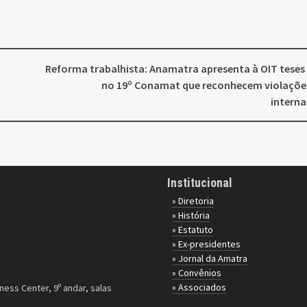
Reforma trabalhista: Anamatra apresenta à OIT tese
no 19º Conamat que reconhecem violaçõe
interna
Institucional
» Diretoria
» História
» Estatuto
» Ex-presidentes
» Jornal da Amatra
» Convênios
» Associados
ness Center, 9º andar, salas