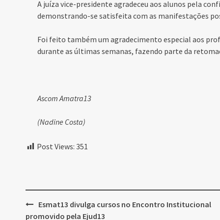
A juíza vice-presidente agradeceu aos alunos pela con
demonstrando-se satisfeita com as manifestações posi
Foi feito também um agradecimento especial aos prof
durante as últimas semanas, fazendo parte da retomad
Ascom Amatra13
(Nadine Costa)
Post Views:
351
Post
Esmat13 divulga cursos no Encontro Institucional
navigation
promovido pela Ejud13