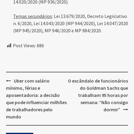
14.020/2020 (MP 936/2020).
Temas secundários
: Lei 13.679/2020, Decreto Legislativo
n. 6/2020, Lei 14.043/2020 (MP 944/2020), Lei 14.047/2020
(MP 945/2020), MP 946/2020 e MP 984/2020.
Post Views:
686
Post
Uber com salário
O escândalo de funcionários
navigation
mínimo, férias e
do Goldman Sachs que
aposentadoria: a decisão
trabalham 95 horas por
que pode influenciar milhões
semana: “Não consigo
de trabalhadores pelo
dormir”
mundo