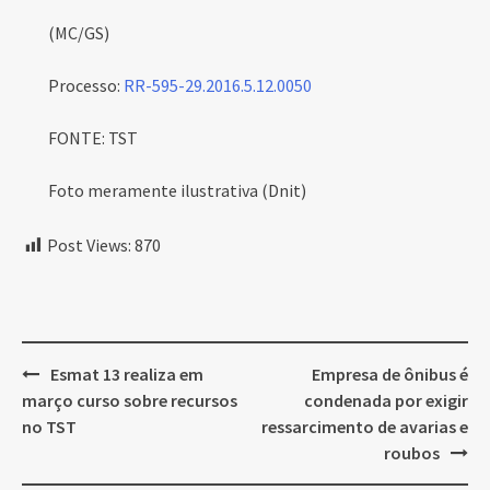
(MC/GS)
Processo:
RR-595-29.2016.5.12.0050
FONTE: TST
Foto meramente ilustrativa (Dnit)
Post Views:
870
Post
Esmat 13 realiza em
Empresa de ônibus é
navigation
março curso sobre recursos
condenada por exigir
no TST
ressarcimento de avarias e
roubos