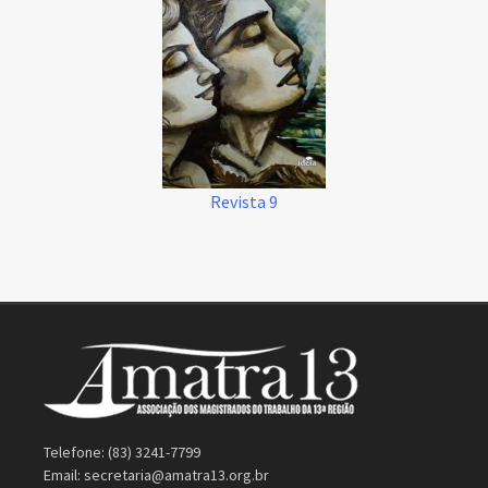
Revista 9
Telefone: (83) 3241-7799
Email:
secretaria@amatra13.org.br