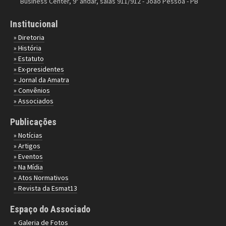
Business Center, 9º andar, salas 911/912 - João Pessoa - PB
Institucional
» Diretoria
» História
» Estatuto
» Ex-presidentes
» Jornal da Amatra
» Convênios
» Associados
Publicações
» Notícias
» Artigos
» Eventos
» Na Mídia
» Atos Normativos
» Revista da Esmat13
Espaço do Associado
» Galeria de Fotos