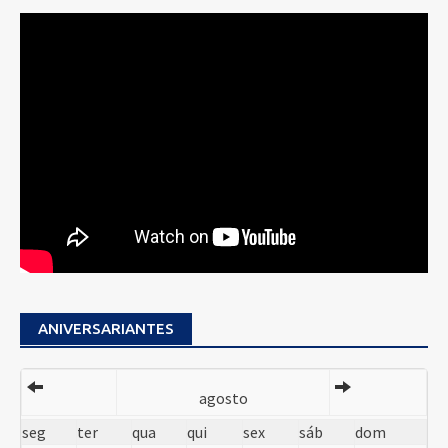
ANIVERSARIANTES
agosto
seg
ter
qua
qui
sex
sáb
dom