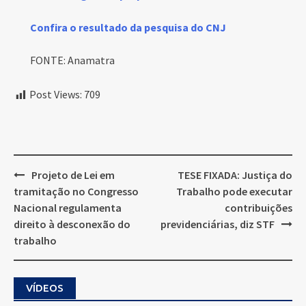
Confira o resultado da pesquisa do CNJ
FONTE: Anamatra
Post Views:
709
Post
Projeto de Lei em
TESE FIXADA: Justiça do
navigation
tramitação no Congresso
Trabalho pode executar
Nacional regulamenta
contribuições
direito à desconexão do
previdenciárias, diz STF
trabalho
VÍDEOS