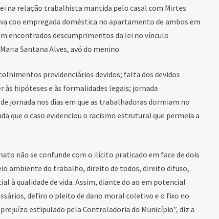
i na relação trabalhista mantida pelo casal com Mirtes
lhava coo empregada doméstica no apartamento de ambos em
ram encontrados descumprimentos da lei no vínculo
Maria Santana Alves, avó do menino.
ecolhimentos previdenciários devidos; falta dos devidos
 às hipóteses e às formalidades legais; jornada
 de jornada nos dias em que as trabalhadoras dormiam no
inda que o caso evidenciou o racismo estrutural que permeia a
nato não se confunde com o ilícito praticado em face de dois
o ambiente do trabalho, direito de todos, direito difuso,
cial à qualidade de vida. Assim, diante do ao em potencial
sários, defiro o pleito de dano moral coletivo e o fixo no
 prejuízo estipulado pela Controladoria do Município”, diz a