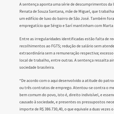
A sentença aponta uma série de descumprimentos da le
Renata de Souza Santana, mãe de Miguel, que traba
um edifício de luxo do bairro de São José. Também fo
empregatício que Sérgio e Sarí mantinham com Marta 
Entre as irregularidades identificadas estão falta de r
recolhimentos ao FGTS; redução de salário sem atender
extraordinária sem a remuneração respectiva; excesso
local de trabalho, entre outras. A sentença ressalta a
sociedade brasileira.
“De acordo com o aqui desenvolvido a atitude do patro
ou três contratos de emprego. Atentou-se contra o mei
bem comum do povo, isto é, direito indivisível, e essen
causado à sociedade, e presentes os pressupostos neces
importe de R$ 386.730,40, o que equivale a duas vezes o