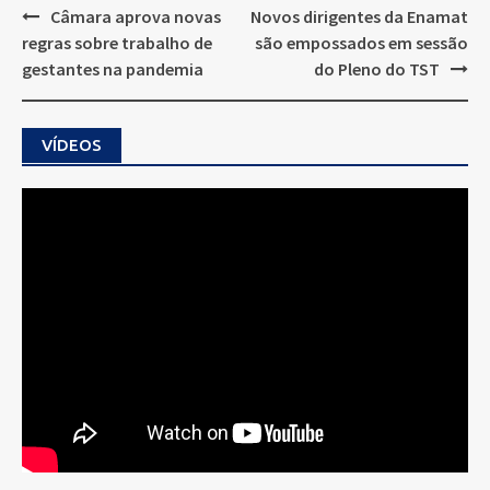
Post
Câmara aprova novas
Novos dirigentes da Enamat
navigation
regras sobre trabalho de
são empossados em sessão
gestantes na pandemia
do Pleno do TST
VÍDEOS