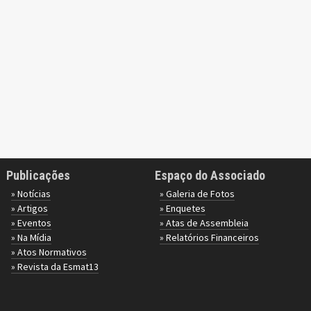
Publicações
Espaço do Associado
» Notícias
» Galeria de Fotos
» Artigos
» Enquetes
» Eventos
» Atas de Assembleia
» Na Mídia
» Relatórios Financeiros
» Atos Normativos
» Revista da Esmat13