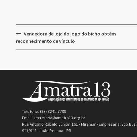
Post
Vendedora de loja do jogo do bicho obtém
navigation
reconhecimento de vínculo
Telefone: (83) 3241-7799
Email:
secretaria@amatra13.org.br
Rua Antônio Rabelo Júnior, 161 - Miramar - Empresarial Eco Busi
911/912 - João Pessoa - PB