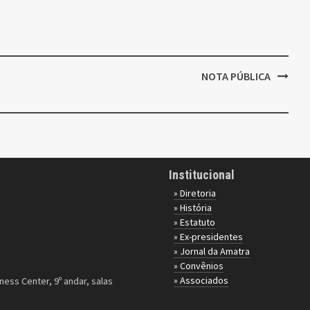
NOTA PÚBLICA
Institucional
» Diretoria
» História
» Estatuto
» Ex-presidentes
» Jornal da Amatra
» Convênios
» Associados
ness Center, 9º andar, salas