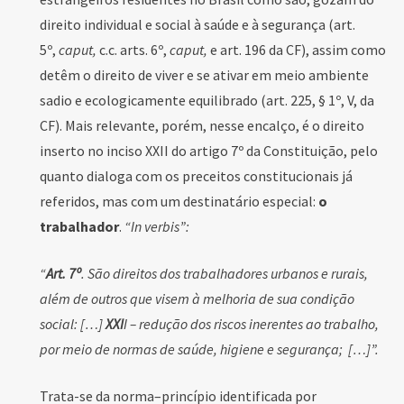
direito individual e social à saúde e à segurança (art.
5º,
caput,
c.c. arts. 6º,
caput,
e art. 196 da CF), assim como
detêm o direito de viver e se ativar em meio ambiente
sadio e ecologicamente equilibrado (art. 225, § 1º, V, da
CF). Mais relevante, porém, nesse encalço, é o direito
inserto no inciso XXII do artigo 7º da Constituição, pelo
quanto dialoga com os preceitos constitucionais já
referidos, mas com um destinatário especial:
o
trabalhador
.
“In verbis”:
“
Art. 7º
. São direitos dos trabalhadores urbanos e rurais,
além de outros que visem à melhoria de sua condição
social: […]
XXI
I – redução dos riscos inerentes ao trabalho,
por meio de normas de saúde, higiene e segurança; […]”.
Trata-se da norma–princípio identificada por