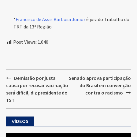
*
Francisco de Assis Barbosa Junior
é juiz do Trabalho do
TRT da 13ª Região
Post Views:
1.040
Post
Demissão por justa
Senado aprova participação
navigation
causa por recusar vacinação
do Brasil em convenção
será difícil, diz presidente do
contra o racismo
TST
VÍDEOS