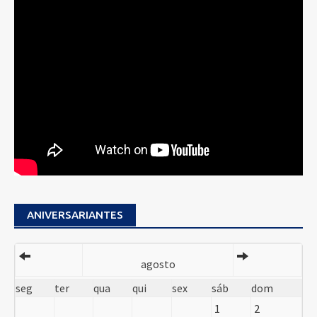
ANIVERSARIANTES
agosto
seg
ter
qua
qui
sex
sáb
dom
1
2