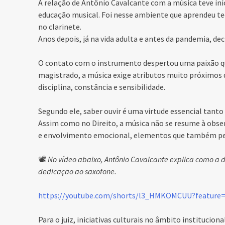
A relação de Antônio Cavalcante com a música teve iníci
educação musical. Foi nesse ambiente que aprendeu teor
no clarinete.
Anos depois, já na vida adulta e antes da pandemia, de
O contato com o instrumento despertou uma paixão que
magistrado, a música exige atributos muito próximos
disciplina, constância e sensibilidade.
Segundo ele, saber ouvir é uma virtude essencial tant
Assim como no Direito, a música não se resume à obser
e envolvimento emocional, elementos que também perm
📽️
No vídeo abaixo, Antônio Cavalcante explica como a di
dedicação ao saxofone.
https://youtube.com/shorts/l3_HMKOMCUU?feature
Para o juiz, iniciativas culturais no âmbito instituci