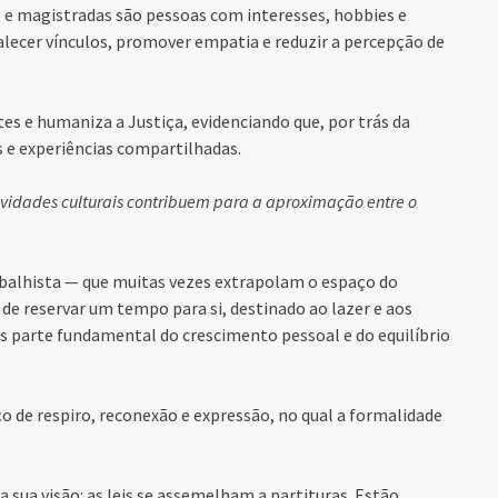
s e magistradas são pessoas com interesses, hobbies e
talecer vínculos, promover empatia e reduzir a percepção de
tes e humaniza a Justiça, evidenciando que, por trás da
s e experiências compartilhadas.
tividades culturais contribuem para a aproximação entre o
rabalhista — que muitas vezes extrapolam o espaço do
e reservar um tempo para si, destinado ao lazer e aos
s parte fundamental do crescimento pessoal e do equilíbrio
 de respiro, reconexão e expressão, no qual a formalidade
a sua visão: as leis se assemelham a partituras. Estão