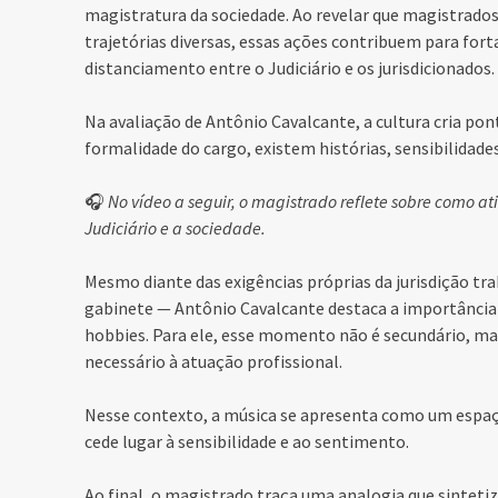
magistratura da sociedade. Ao revelar que magistrado
trajetórias diversas, essas ações contribuem para for
distanciamento entre o Judiciário e os jurisdicionados.
Na avaliação de Antônio Cavalcante, a cultura cria pon
formalidade do cargo, existem histórias, sensibilidade
🎧
No vídeo a seguir, o magistrado reflete sobre como a
Judiciário e a sociedade.
Mesmo diante das exigências próprias da jurisdição t
gabinete — Antônio Cavalcante destaca a importância d
hobbies. Para ele, esse momento não é secundário, ma
necessário à atuação profissional.
Nesse contexto, a música se apresenta como um espaço
cede lugar à sensibilidade e ao sentimento.
Ao final, o magistrado traça uma analogia que sintetiz