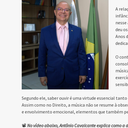
A rela
infânc
nesse 
deu os
Anos d
dedica
O con
consol
músic
exercí
sensib
Segundo ele, saber ouvir é uma virtude essencial tant
Assim como no Direito, a música não se resume à obser
e envolvimento emocional, elementos que também perm
📽️
No vídeo abaixo, Antônio Cavalcante explica como a di