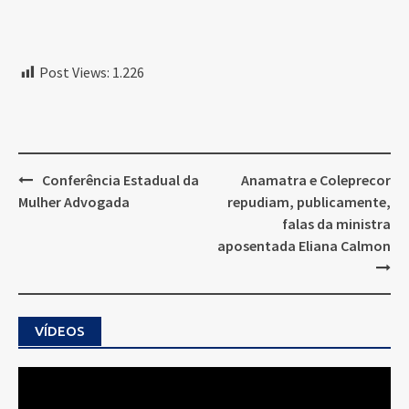
Post Views:
1.226
Post
Conferência Estadual da
Anamatra e Coleprecor
navigation
Mulher Advogada
repudiam, publicamente,
falas da ministra
aposentada Eliana Calmon
VÍDEOS