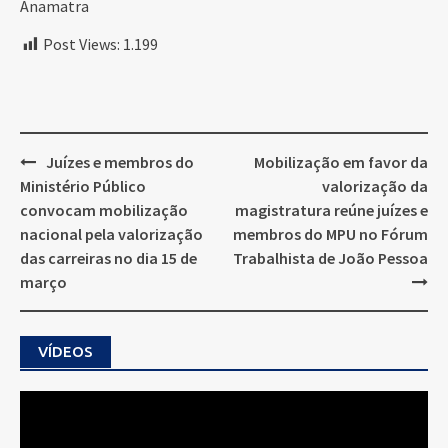
Anamatra
Post Views:
1.199
Post
Juízes e membros do
Mobilização em favor da
navigation
Ministério Público
valorização da
convocam mobilização
magistratura reúne juízes e
nacional pela valorização
membros do MPU no Fórum
das carreiras no dia 15 de
Trabalhista de João Pessoa
março
VÍDEOS