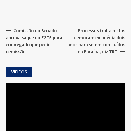
Post
Comissão do Senado
Processos trabalhistas
navigation
aprova saque do FGTS para
demoram em média dois
empregado que pedir
anos para serem concluídos
demissão
na Paraíba, diz TRT
VÍDEOS