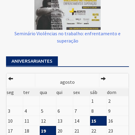
Seminário Violências no trabalho: enfrentamento e
superação
ANIVERSARIANTES
agosto
seg
ter
qua
qui
sex
sáb
dom
1
2
3
4
5
6
7
8
9
10
11
12
13
14
15
16
17
18
19
20
21
22
23