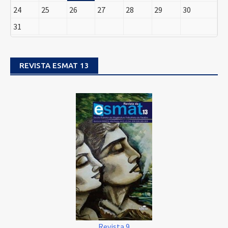
24
25
26
27
28
29
30
31
REVISTA ESMAT 13
Revista 9