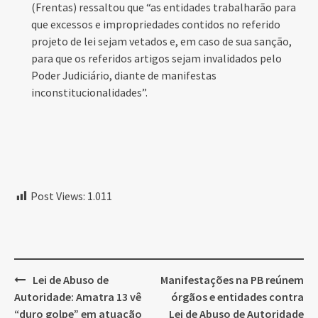
(Frentas) ressaltou que “as entidades trabalharão para
que excessos e impropriedades contidos no referido
projeto de lei sejam vetados e, em caso de sua sanção,
para que os referidos artigos sejam invalidados pelo
Poder Judiciário, diante de manifestas
inconstitucionalidades”.
Post Views:
1.011
Post
Lei de Abuso de
Manifestações na PB reúnem
navigation
Autoridade: Amatra 13 vê
órgãos e entidades contra
“duro golpe” em atuação
Lei de Abuso de Autoridade