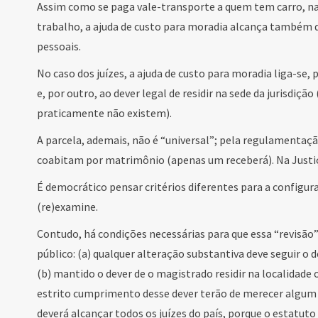
Assim como se paga vale-transporte a quem tem carro, na
trabalho, a ajuda de custo para moradia alcança também
pessoais.
No caso dos juízes, a ajuda de custo para moradia liga-se, 
e, por outro, ao dever legal de residir na sede da jurisdiçã
praticamente não existem).
A parcela, ademais, não é “universal”; pela regulamentaç
coabitam por matrimônio (apenas um receberá). Na Justiç
É democrático pensar critérios diferentes para a configur
(re)examine.
Contudo, há condições necessárias para que essa “revisão
público: (a) qualquer alteração substantiva deve seguir o de
(b) mantido o dever de o magistrado residir na localidad
estrito cumprimento desse dever terão de merecer algum e
deverá alcançar todos os juízes do país, porque o estatuto