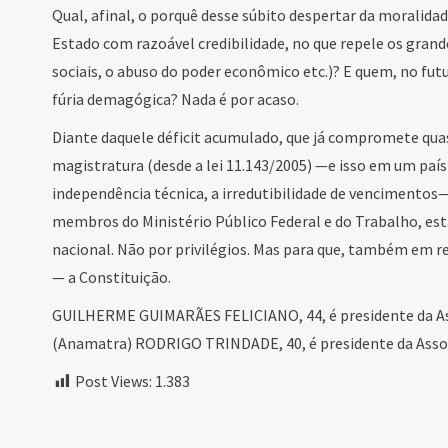
Qual, afinal, o porquê desse súbito despertar da moralida
Estado com razoável credibilidade, no que repele os grande
sociais, o abuso do poder econômico etc.)? E quem, no fut
fúria demagógica? Nada é por acaso.
Diante daquele déficit acumulado, que já compromete qua
magistratura (desde a lei 11.143/2005) —e isso em um país
independência técnica, a irredutibilidade de vencimentos—
membros do Ministério Público Federal e do Trabalho, est
nacional. Não por privilégios. Mas para que, também em r
— a Constituição.
GUILHERME GUIMARÃES FELICIANO, 44, é presidente da Ass
(Anamatra) RODRIGO TRINDADE, 40, é presidente da Associ
Post Views:
1.383