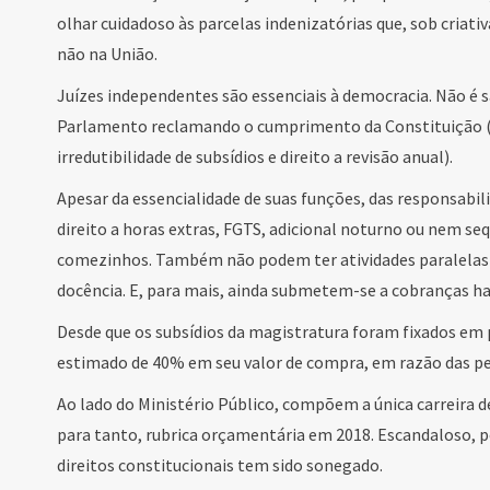
olhar cuidadoso às parcelas indenizatórias que, sob cria
não na União.
Juízes independentes são essenciais à democracia. Não é s
Parlamento reclamando o cumprimento da Constituição (qu
irredutibilidade de subsídios e direito a revisão anual).
Apesar da essencialidade de suas funções, das responsabil
direito a horas extras, FGTS, adicional noturno ou nem sequ
comezinhos. Também não podem ter atividades paralelas 
docência. E, para mais, ainda submetem-se a cobranças h
Desde que os subsídios da magistratura foram fixados em p
estimado de 40% em seu valor de compra, em razão das per
Ao lado do Ministério Público, compõem a única carreira de
para tanto, rubrica orçamentária em 2018. Escandaloso, po
direitos constitucionais tem sido sonegado.