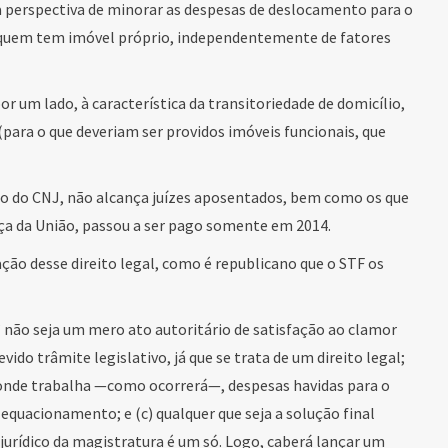
 perspectiva de minorar as despesas de deslocamento para o
 quem tem imóvel próprio, independentemente de fatores
por um lado, à característica da transitoriedade de domicílio,
o (para o que deveriam ser providos imóveis funcionais, que
ão do CNJ, não alcança juízes aposentados, bem como os que
a da União, passou a ser pago somente em 2014.
ação desse direito legal, como é republicano que o STF os
” não seja um mero ato autoritário de satisfação ao clamor
vido trâmite legislativo, já que se trata de um direito legal;
e onde trabalha —como ocorrerá—, despesas havidas para o
quacionamento; e (c) qualquer que seja a solução final
 jurídico da magistratura é um só. Logo, caberá lançar um