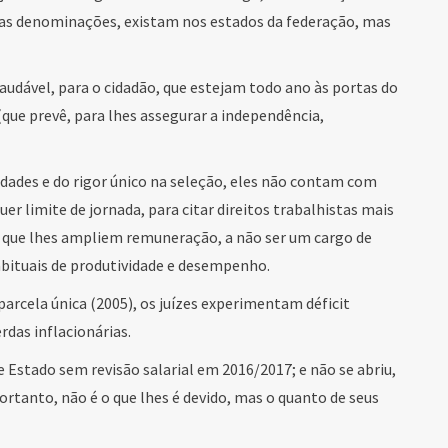
tivas denominações, existam nos estados da federação, mas
audável, para o cidadão, que estejam todo ano às portas do
e prevê, para lhes assegurar a independência,
idades e do rigor único na seleção, eles não contam com
er limite de jornada, para citar direitos trabalhistas mais
que lhes ampliem remuneração, a não ser um cargo de
abituais de produtividade e desempenho.
arcela única (2005), os juízes experimentam déficit
das inflacionárias.
 Estado sem revisão salarial em 2016/2017; e não se abriu,
rtanto, não é o que lhes é devido, mas o quanto de seus